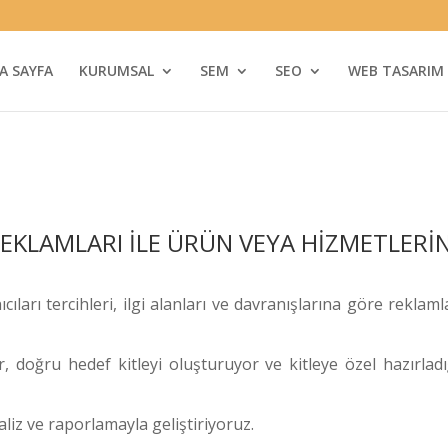
A SAYFA
KURUMSAL
SEM
SEO
WEB TASARIM
KLAMLARI İLE ÜRÜN VEYA HİZMETLERİN
ıları tercihleri, ilgi alanları ve davranışlarına göre reklam
yor, doğru hedef kitleyi oluşturuyor ve kitleye özel hazırlad
liz ve raporlamayla geliştiriyoruz.