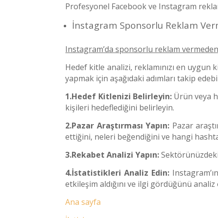
Profesyonel Facebook ve Instagram reklam ç
İnstagram Sponsorlu Reklam Verm
Instagram’da sponsorlu reklam vermeden 
Hedef kitle analizi, reklamınızı en uygun ki
yapmak için aşağıdaki adımları takip edebil
1.Hedef Kitlenizi Belirleyin:
Ürün veya hiz
kişileri hedeflediğini belirleyin.
2.Pazar Araştırması Yapın:
Pazar araştır
ettiğini, neleri beğendiğini ve hangi hashta
3.Rekabet Analizi Yapın:
Sektörünüzdeki r
4.İstatistikleri Analiz Edin:
Instagram’ın 
etkileşim aldığını ve ilgi gördüğünü analiz 
Ana sayfa